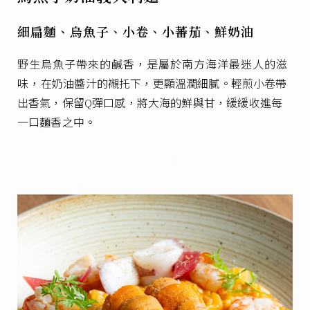
細扁麵、烏魚子、小卷、小蕃茄、鮮奶油
野生烏魚子帶來的鹹香，是屬於南方海洋最迷人的滋
味，
在奶油醬汁的襯托下，更顯溫潤細膩。
輕煎小卷帶
出香氣，保留Q彈口感，
將大海的鮮與甘，緩緩收進每
一口麵香之中。