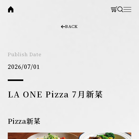
LA
ONE
Pizza
CLOSE
新
CLOSE
菜
BACK
單
BRAND
集團品牌
Search
THOMAS CHIEN 法式餐廳
Publish Date
網站搜尋
LA ONE Kitchen 歐陸廚房
2026/07/01
LA ONE Pizza 披薩餐廳
LA ONE Café 咖啡輕食
LA ONE Bakery 烘焙坊
LA ONE Pizza 7月新菜
Search 搜尋
EXPLORE
Pizza新菜
關於集團
最新消息