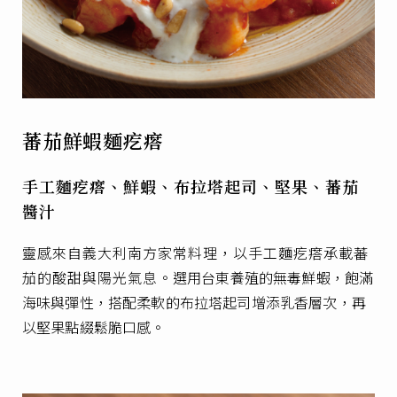
蕃茄鮮蝦麵疙瘩
手工麵疙瘩、鮮蝦、布拉塔起司、堅果、蕃茄
醬汁
靈感來自義大利南方家常料理，以手工麵疙瘩承載蕃
茄的酸甜與陽光氣息。
選用台東養殖的無毒鮮蝦，飽滿
海味與彈性，
搭配柔軟的布拉塔起司增添乳香層次，再
以堅果點綴鬆脆口感。