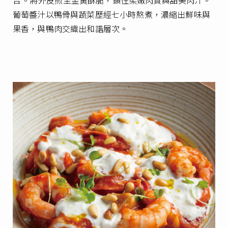
合。
將外皮煎至金黃酥脆，鎖住柔嫩肉質與甜美肉汁。
葡萄醬汁以鴨骨與蔬菜歷經七小時熬煮，
濃縮出鮮味與
果香，與鴨肉交織出和諧層次。