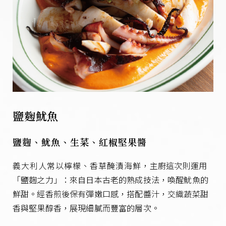
鹽麴魷魚
鹽麴、魷魚、生菜、紅椒堅果醬
義大利人常以檸檬、香草醃漬海鮮，
主廚這次則運用
「鹽麴之力」：來自日本古老的熟成技法，喚醒魷魚的
鮮甜。
經香煎後保有彈嫩口感，搭配醬汁，交織蔬菜甜
香與堅果醇香，
展現細膩而豐富的層次。