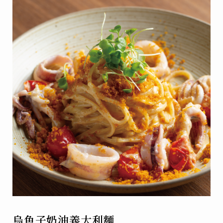
烏魚子奶油義大利麵