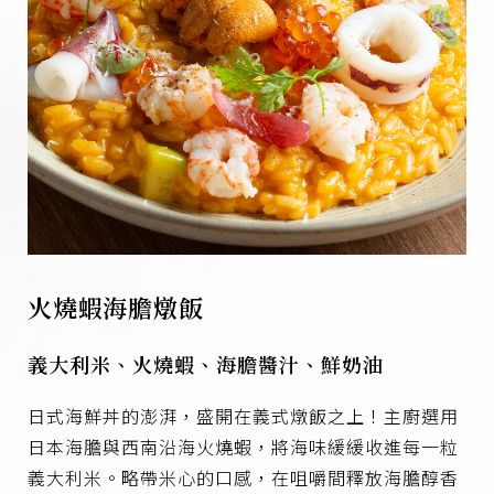
火燒蝦海膽燉飯
義大利米、火燒蝦、海膽醬汁、鮮奶油
日式海鮮丼的澎湃，盛開在義式燉飯之上！主廚選用
日本海膽與西南沿海火燒蝦，將海味緩緩收進每一粒
義大利米。略帶米心的口感，在咀嚼間釋放海膽醇香