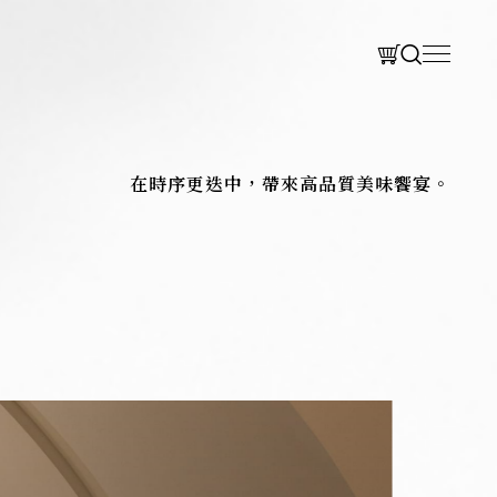
CLOSE
CLOSE
D
在時序更迭中，帶來高品質美味饗宴。
IEN 法式餐廳
LA ONE Kitchen 歐陸廚房
za 披薩餐廳
LA ONE Café 咖啡輕食
尋
ery 烘焙坊
Search 搜尋
ORE
最新消息
聯繫我們