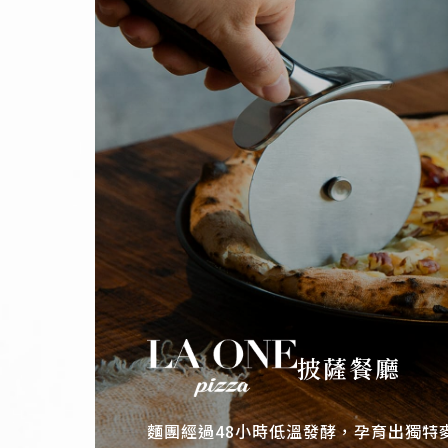
披薩餐廳
麵團經過48小時低溫發酵，孕育出獨特