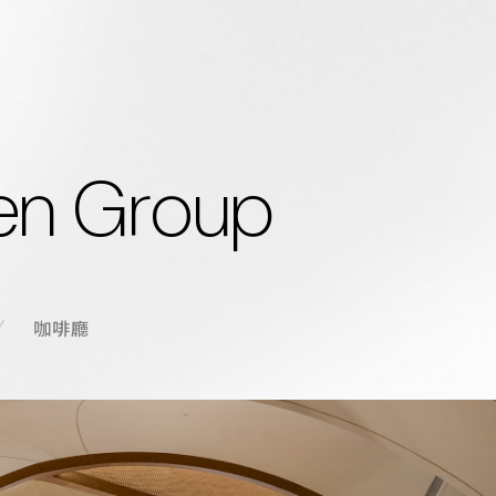
BRAN
集團品牌
e
n
G
r
o
u
p
Search
THOMAS CH
LA ONE Piz
網站搜
LA ONE Bak
咖啡廳
EXPL
關於集團
企業永續