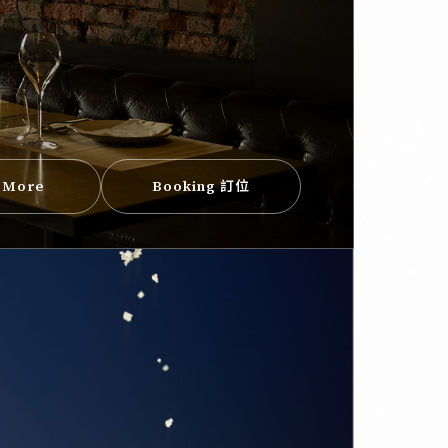
 More
Booking 訂位