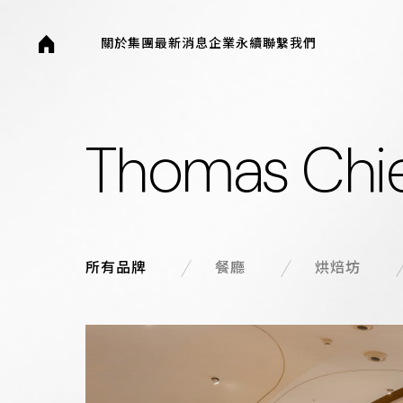
laone
關於集團
最新消息
企業永續
聯繫我們
T
h
o
m
a
s
C
h
i
所有品牌
餐廳
烘焙坊