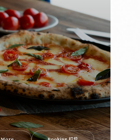
 More
Booking 訂位