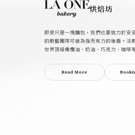
烘焙坊
即使只是一塊麵包，我們也要致力於安
的廚藝團隊可做為強而有力的後盾。法
世界頂級橄欖油、奶油、巧克力、咖啡
們要走入市場，選購本地小農栽種的有
地所賦予的特殊風味與故事。這是一份
Read More
Booki
的發酵與熟成的時間裡，我們被訓練耐
動中，滋長出幸福的滋味，我們喜歡，
熟味十足的麵包。