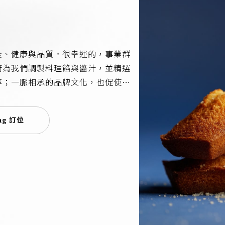
全、健康與品質。很幸運的，事業群
廚為我們調製料理餡與醬汁，並精選
等；一脈相承的品牌文化，也促使我
機或無毒蔬果，讓大家享有食材來源
完全觸覺型的手感工作，在等待多次
ng 訂位
心；每一天，我們在麵糰與食材的互
在幸福的日子做一個好麵包，一個成
人才招募
隱私權