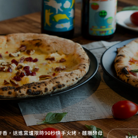
麥香，送進窯爐限時90秒快手火烤，麵糰酵母
Read