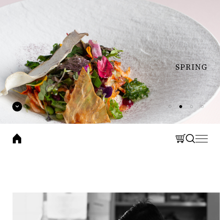
laone
CLOSE
CLOSE
BRAND
集團品牌
Search
SPRING
THOMAS CHIEN 法式餐廳
網站搜尋
LA ONE Kitchen 歐陸廚房
LA ONE Pizza 披薩餐廳
LA ONE Café 咖啡輕食
LA ONE Bakery 烘焙坊
Search 搜尋
EXPLORE
關於集團
最新消息