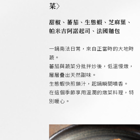
菜〉
甜椒、蕃茄、生態蝦、芝麻葉、
帕米吉阿諾起司、法國麵包
一鍋南法日常，來自正當時的大地時
蔬。
蕃茄與蔬菜分批拌炒後，低溫慢燉，
層層疊出天然甜味。
生態蝦快煎鎖汁，起鍋瞬間噴香。
在這個季節享用溫潤的燉菜料理，特
別暖心。