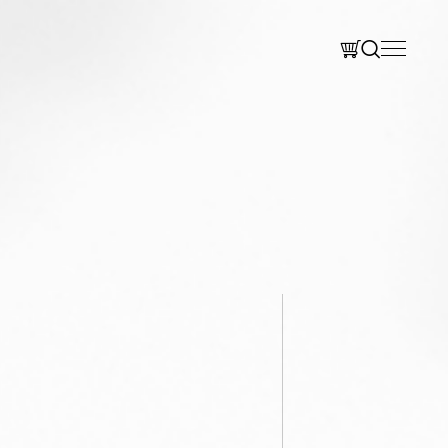
CLOSE
CLOSE
D
IEN 法式餐廳
LA ONE Kitchen 歐陸廚房
za 披薩餐廳
LA ONE Café 咖啡輕食
尋
ery 烘焙坊
Search 搜尋
ORE
最新消息
聯繫我們