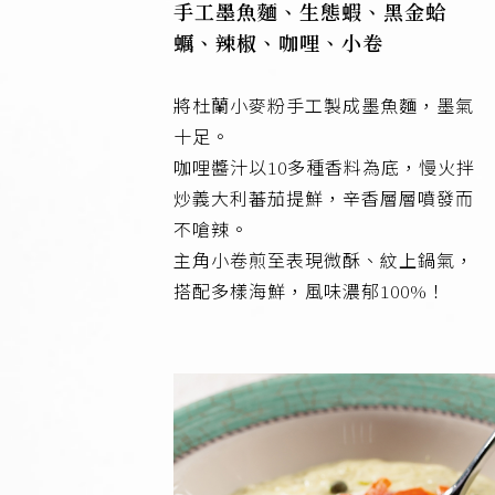
手工墨魚麵、生態蝦、黑金蛤
蠣、辣椒、咖哩、小卷
將杜蘭小麥粉手工製成墨魚麵，墨氣
十足。
咖哩醬汁以10多種香料為底，慢火拌
炒義大利蕃茄提鮮，辛香層層噴發而
不嗆辣。
主角小卷煎至表現微酥、紋上鍋氣，
搭配多樣海鮮，風味濃郁100%！