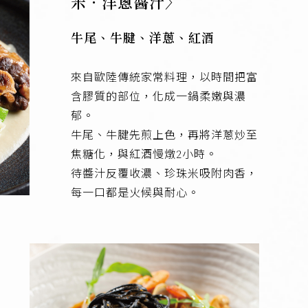
米．洋蔥醬汁〉
牛尾、牛腱、洋蔥、紅酒
來自歐陸傳統家常料理，以時間把富
含膠質的部位，化成一鍋柔嫩與濃
郁。
牛尾、牛腱先煎上色，再將洋蔥炒至
焦糖化，與紅酒慢燉2小時。
待醬汁反覆收濃、珍珠米吸附肉香，
每一口都是火候與耐心。