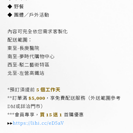
企業永續
◆ 野餐
聯繫我們
◆ 團體／戶外活動
網路商店
內容可完全依您需求客製化
配送範圍：
東至-長庚醫院
南至-夢時代購物中心
西至-駁二藝術特區
北至-左營高鐵站
*預訂須提前
5 個工作天
**訂單滿
$5,000
，享免費配送服務（外送範圍參考
DM或詳洽門市）
***會員專享，
買 15 送 1
首購優惠
▸▸
https://lihi.cc/eD5aV