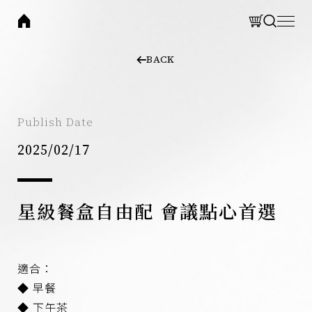
laone
CLOSE
CLOSE
BACK
BRAND
集團品牌
Search
THOMAS CHIEN 法式餐廳
Publish Date
網站搜尋
LA ONE Kitchen 歐陸廚房
2025/02/17
LA ONE Pizza 披薩餐廳
LA ONE Café 咖啡輕食
LA ONE Bakery 烘焙坊
星級餐盒自由配 會議點心首選
Search 搜尋
EXPLORE
適合：
關於集團
◆ 早餐
最新消息
◆ 下午茶