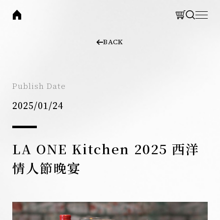
laone
CLOSE
CLOSE
BACK
BRAND
集團品牌
Search
THOMAS CHIEN 法式餐廳
Publish Date
網站搜尋
LA ONE Kitchen 歐陸廚房
2025/01/24
LA ONE Pizza 披薩餐廳
LA ONE Café 咖啡輕食
LA ONE Bakery 烘焙坊
LA ONE Kitchen 2025 西洋
情人節晚宴
Search 搜尋
EXPLORE
關於集團
最新消息